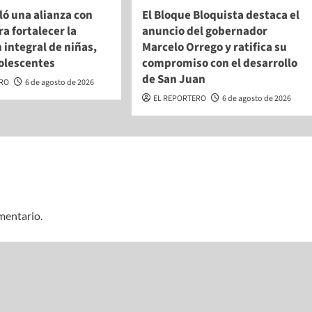
ló una alianza con
El Bloque Bloquista destaca el
a fortalecer la
anuncio del gobernador
 integral de niñas,
Marcelo Orrego y ratifica su
dolescentes
compromiso con el desarrollo
de San Juan
ERO
6 de agosto de 2026
EL REPORTERO
6 de agosto de 2026
mentario.