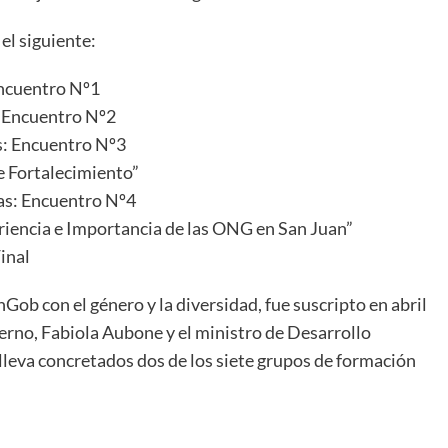
 el siguiente:
 Encuentro Nº1
s: Encuentro Nº2
as: Encuentro Nº3
de Fortalecimiento”
ras: Encuentro Nº4
eriencia e Importancia de las ONG en San Juan”
inal
ob con el género y la diversidad, fue suscripto en abril
erno, Fabiola Aubone y el ministro de Desarrollo
lleva concretados dos de los siete grupos de formación