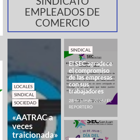
SINDICATO
EMPLEADOS DE
COMERCIO
SINDICAL
El SEC agradece
el compromiso
de las empresas
con sus
LOCALES
trabajadores
SINDICAL
28 de julio de 2026
/
EL
SOCIEDAD
REPORTERO
«AATRAC a
veces
traicionada»