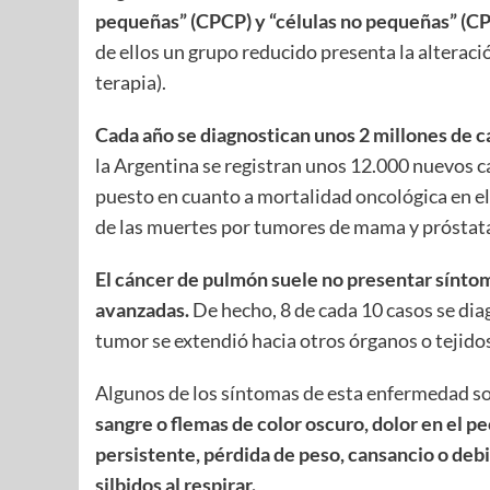
pequeñas” (CPCP) y “células no pequeñas” (C
de ellos un grupo reducido presenta la alterac
terapia).
Cada año se diagnostican unos 2 millones de c
la Argentina se registran unos 12.000 nuevos c
puesto en cuanto a mortalidad oncológica en el
de las muertes por tumores de mama y próstat
El cáncer de pulmón suele no presentar sínto
avanzadas.
De hecho, 8 de cada 10 casos se dia
tumor se extendió hacia otros órganos o tejido
Algunos de los síntomas de esta enfermedad s
sangre o flemas de color oscuro, dolor en el 
persistente, pérdida de peso, cansancio o deb
silbidos al respirar.