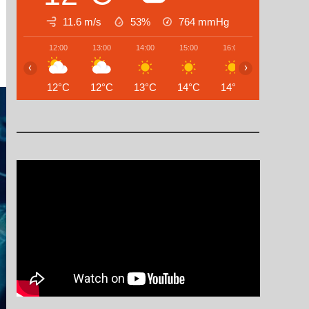
11.6 m/s
53%
764
mmHg
12:00
13:00
14:00
15:00
16:00
17:00
‹
›
12°C
12°C
13°C
14°C
14°C
14°C