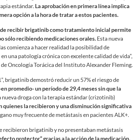
rapia estándar.
La aprobación en primera línea implica
era opción a la hora de tratar a estos pacientes.
 de recibir brigatinib como tratamiento inicial permite
o sólo recibiendo medicaciones orales.
Esta nueva
s comienza a hacer realidad la posibilidad de
en una patología crónica con excelente calidad de vida”,
 de Oncología Torácica del Instituto Alexander Fleming.
1”, brigatinib demostró reducir un 57% el riesgo de
 -en promedio- un período de 29,4 meses sin que la
 nueva droga con la terapia estándar (crizotinib)
n quienes la recibieron y una disminución significativa
rgano muy frecuente de metástasis en pacientes ALK+.
e recibieron brigatinib y no presentaban metástasis
efecto protector” gracias a la acción de la medicación.