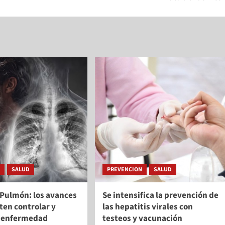
N
SALUD
PREVENCION
SALUD
 Pulmón: los avances
Se intensifica la prevención de
ten controlar y
las hepatitis virales con
a enfermedad
testeos y vacunación