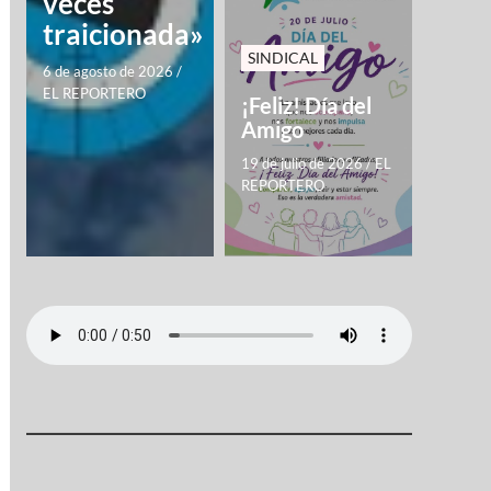
veces
traicionada»
SINDICAL
6 de agosto de 2026
/
EL REPORTERO
¡Feliz! Día del
Amigo
19 de julio de 2026
/
EL
REPORTERO