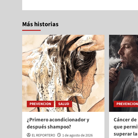
Más historias
PREVENCION
SALUD
PREVENCIO
¿Primero acondicionador y
Cáncer de
después shampoo?
que permi
superar l
EL REPORTERO
1 de agosto de 2026