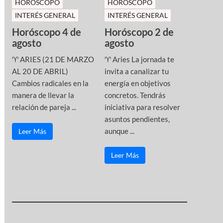
HOROSCOPO
HOROSCOPO
INTERÉS GENERAL
INTERÉS GENERAL
Horóscopo 4 de
Horóscopo 2 de
agosto
agosto
♈ ARIES (21 DE MARZO
♈ Aries La jornada te
AL 20 DE ABRIL)
invita a canalizar tu
Cambios radicales en la
energía en objetivos
manera de llevar la
concretos. Tendrás
relación de pareja ...
iniciativa para resolver
asuntos pendientes,
aunque ...
Leer Más
Leer Más