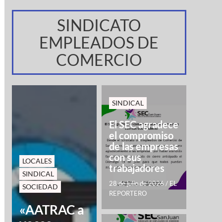
SINDICATO
EMPLEADOS DE
COMERCIO
SINDICAL
El SEC agradece
el compromiso
de las empresas
con sus
LOCALES
trabajadores
SINDICAL
28 de julio de 2026
/
EL
SOCIEDAD
REPORTERO
«AATRAC a