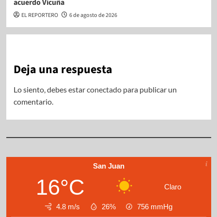
acuerdo Vicuña
EL REPORTERO
6 de agosto de 2026
Deja una respuesta
Lo siento, debes estar
conectado
para publicar un
comentario.
San Juan
16°C
Claro
4.8 m/s
26%
756
mmHg