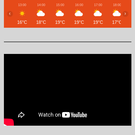
13:00
14:00
15:00
16:00
17:00
18:00
1
‹
›
16°C
18°C
19°C
19°C
19°C
17°C
1