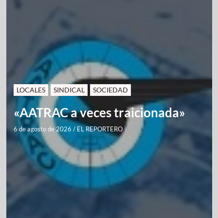
LOCALES
SINDICAL
SOCIEDAD
«AATRAC a veces traicionada»
6 de agosto de 2026
/
EL REPORTERO