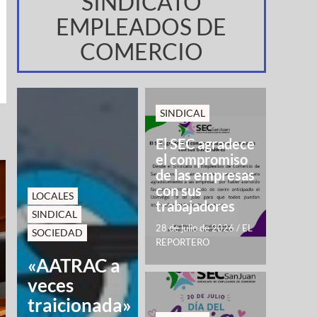
SINDICATO
EMPLEADOS DE
COMERCIO
SINDICAL
El SEC agradece
el compromiso
de las empresas
con sus
LOCALES
trabajadores
SINDICAL
28 de julio de 2026
/
EL
SOCIEDAD
REPORTERO
«AATRAC a
veces
traicionada»