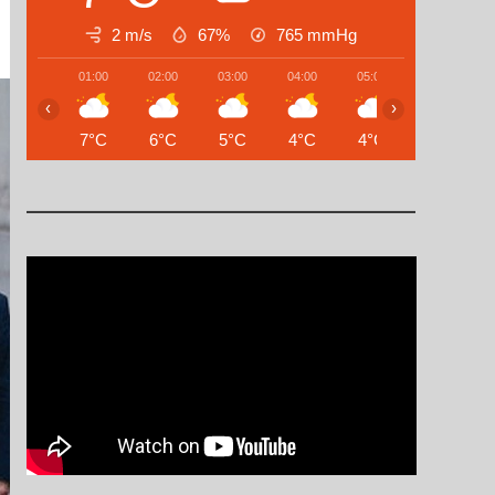
2 m/s
67%
765
mmHg
01:00
02:00
03:00
04:00
05:00
06:00
‹
›
7°C
6°C
5°C
4°C
4°C
4°C