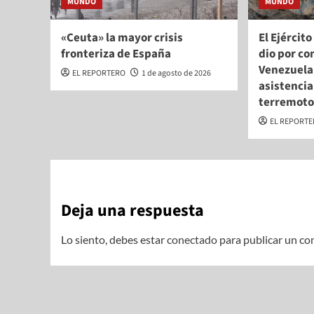
MUNDO
MUNDO
«Ceuta» la mayor crisis
El Ejércit
fronteriza de España
dio por co
Venezuela
EL REPORTERO
1 de agosto de 2026
asistencia
terremot
EL REPORT
Deja una respuesta
Lo siento, debes estar
conectado
para publicar un co