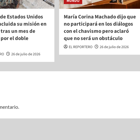
MUNDO
o de Estados Unidos
María Corina Machado dijo que
ncluida su misión en
no participará en los diálogos
 tras un mes de
con el chavismo pero aclaró
 por el doble
que no será un obstáculo
o
EL REPORTERO
26 de julio de 2026
ERO
26 de julio de 2026
mentario.