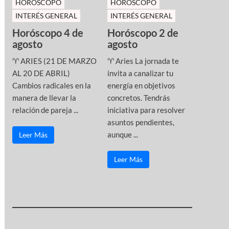
HOROSCOPO
HOROSCOPO
INTERÉS GENERAL
INTERÉS GENERAL
Horóscopo 4 de
Horóscopo 2 de
agosto
agosto
♈ ARIES (21 DE MARZO
♈ Aries La jornada te
AL 20 DE ABRIL)
invita a canalizar tu
Cambios radicales en la
energía en objetivos
manera de llevar la
concretos. Tendrás
relación de pareja ...
iniciativa para resolver
asuntos pendientes,
aunque ...
Leer Más
Leer Más