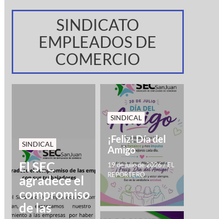
SINDICATO
EMPLEADOS DE
COMERCIO
SINDICAL
¡Feliz! Día del
SINDICAL
Amigo
El SEC
19 de julio de 2026
/
EL
REPORTERO
agradece el
compromiso
de las