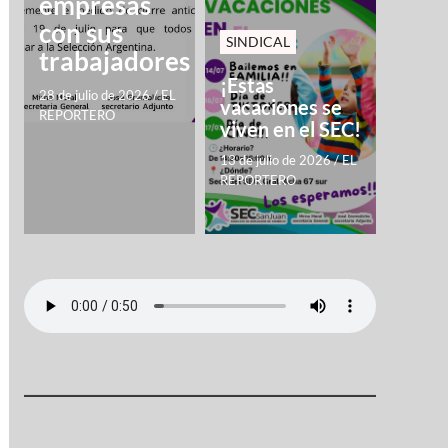
empresas
con sus
SINDICAL
trabajadores
¡Estas
28 de julio de 2026
/
EL
vacaciones se
REPORTERO
viven en el SEC!
13 de julio de 2026
/
EL
REPORTERO