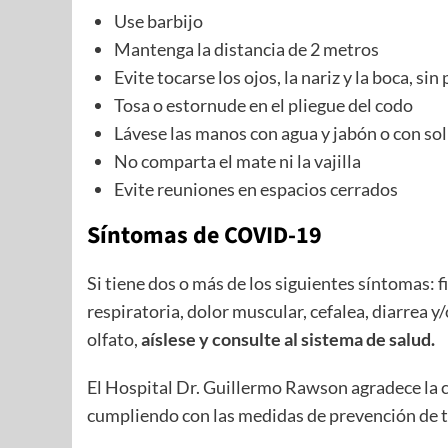
Use barbijo
Mantenga la distancia de 2 metros
Evite tocarse los ojos, la nariz y la boca, 
Tosa o estornude en el pliegue del codo
Lávese las manos con agua y jabón o con sol
No comparta el mate ni la vajilla
Evite reuniones en espacios cerrados
Síntomas de COVID-19
Si tiene dos o más de los siguientes síntomas: f
respiratoria, dolor muscular, cefalea, diarrea y
olfato,
aíslese y consulte al sistema de salud.
El Hospital Dr. Guillermo Rawson agradece la 
cumpliendo con las medidas de prevención de 