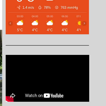
1.4 m/s
78%
763
mmHg
03:00
04:00
05:00
06:00
07:00
08:00
‹
›
5°C
4°C
4°C
4°C
4°C
3°C