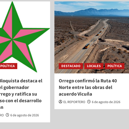
POLÍTICA
DESTACADO
LOCALES
POLÍTICA
Bloquista destaca el
Orrego confirmó la Ruta 40
el gobernador
Norte entre las obras del
rego y ratifica su
acuerdo Vicuña
o con el desarrollo
EL REPORTERO
6 de agosto de 2026
an
ERO
6 de agosto de 2026