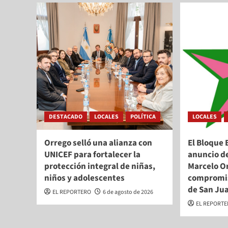
DESTACADO
LOCALES
POLÍTICA
LOCALES
Orrego selló una alianza con
El Bloque 
UNICEF para fortalecer la
anuncio d
protección integral de niñas,
Marcelo Or
niños y adolescentes
compromis
de San Ju
EL REPORTERO
6 de agosto de 2026
EL REPORT