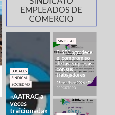
SINDICATO
EMPLEADOS DE
COMERCIO
SINDICAL
El SEC agradece
el compromiso
de las empresas
con sus
LOCALES
trabajadores
SINDICAL
28 de julio de 2026
/
EL
SOCIEDAD
REPORTERO
«AATRAC a
veces
traicionada»