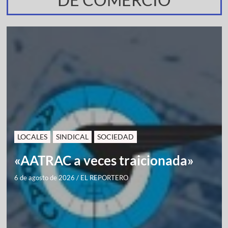
LOCALES
SINDICAL
SOCIEDAD
«AATRAC a veces traicionada»
6 de agosto de 2026
/
EL REPORTERO