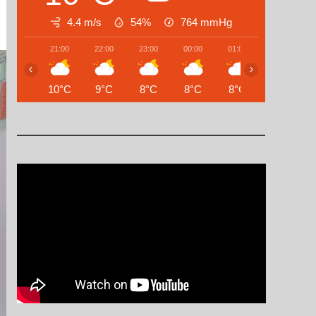
4.4 m/s
54%
764
mmHg
21:00
22:00
23:00
00:00
01:00
02:00
‹
›
10°C
9°C
8°C
8°C
8°C
7°C