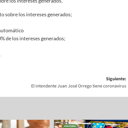
bre los intereses generados.
o sobre los intereses generados;
 automático
50% de los intereses generados;
.
Siguiente:
El intendente Juan José Orrego tiene coronavirus