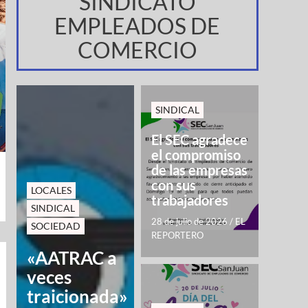
SINDICATO
EMPLEADOS DE
COMERCIO
SINDICAL
El SEC agradece
el compromiso
de las empresas
con sus
LOCALES
trabajadores
SINDICAL
28 de julio de 2026
/
EL
SOCIEDAD
REPORTERO
«AATRAC a
veces
traicionada»