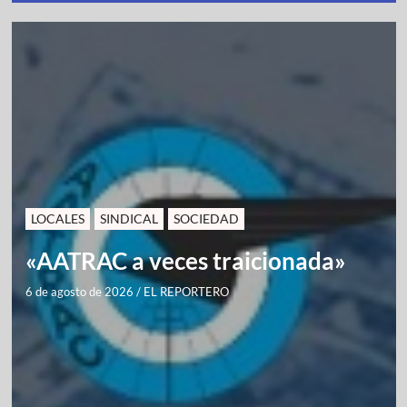
LOCALES
SINDICAL
SOCIEDAD
«AATRAC a veces traicionada»
6 de agosto de 2026
/
EL REPORTERO