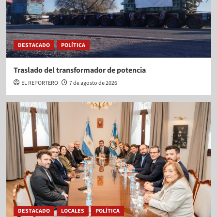
DESTACADO
POLÍTICA
Traslado del transformador de potencia
EL REPORTERO
7 de agosto de 2026
DESTACADO
LOCALES
POLÍTICA