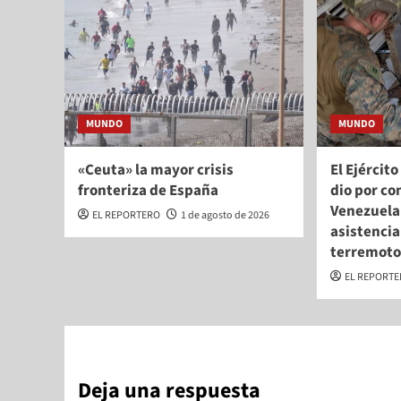
MUNDO
MUNDO
«Ceuta» la mayor crisis
El Ejércit
fronteriza de España
dio por co
Venezuela
EL REPORTERO
1 de agosto de 2026
asistencia
terremot
EL REPORT
Deja una respuesta