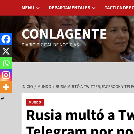
9 de agosto de 2026
MENU
DEPARTAMENTALES
TACTICA DEP
CONLAGENTE
DIARIO DIGITAL DE NOTICIAS
INICIO
MUNDO
RUSIA MULTÓ A TWITTER, FACEBOOK Y TEL
MUNDO
Rusia multó a Tw
Telegram por no