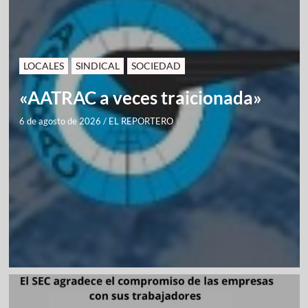
LOCALES
SINDICAL
SOCIEDAD
«AATRAC a veces traicionada»
6 de agosto de 2026
/
EL REPORTERO