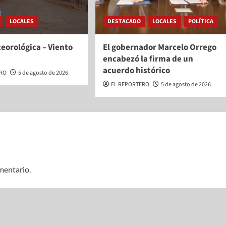
LOCALES
DESTACADO
LOCALES
POLÍTICA
eorológica – Viento
El gobernador Marcelo Orrego
encabezó la firma de un
acuerdo histórico
ERO
5 de agosto de 2026
EL REPORTERO
5 de agosto de 2026
mentario.