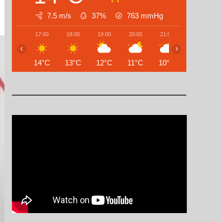
7.5 m/s
37%
763
mmHg
17:00
18:00
19:00
20:00
21:00
22:00
‹
›
14°C
13°C
12°C
11°C
10°C
9°C