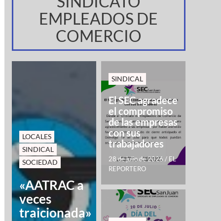
SINDICATO
EMPLEADOS DE
COMERCIO
SINDICAL
El SEC agradece
el compromiso
de las empresas
con sus
LOCALES
trabajadores
SINDICAL
28 de julio de 2026
/
EL
SOCIEDAD
REPORTERO
«AATRAC a
veces
traicionada»