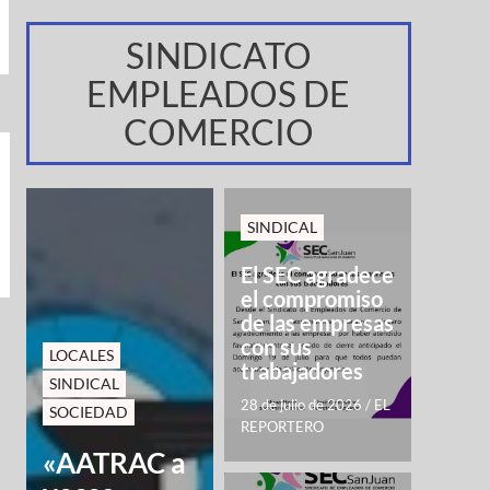
SINDICATO
EMPLEADOS DE
COMERCIO
SINDICAL
El SEC agradece
el compromiso
de las empresas
con sus
LOCALES
trabajadores
SINDICAL
28 de julio de 2026
/
EL
SOCIEDAD
REPORTERO
«AATRAC a