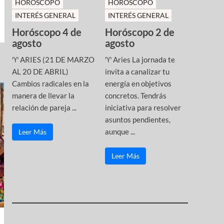
HOROSCOPO
HOROSCOPO
INTERÉS GENERAL
INTERÉS GENERAL
Horóscopo 4 de
Horóscopo 2 de
agosto
agosto
♈ ARIES (21 DE MARZO
♈ Aries La jornada te
AL 20 DE ABRIL)
invita a canalizar tu
Cambios radicales en la
energía en objetivos
manera de llevar la
concretos. Tendrás
relación de pareja ...
iniciativa para resolver
asuntos pendientes,
aunque ...
Leer Más
Leer Más