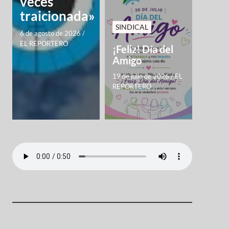
veces
traicionada»
SINDICAL
6 de agosto de 2026
/
EL REPORTERO
¡Feliz! Día del
Amigo
19 de julio de 2026
/
EL
REPORTERO