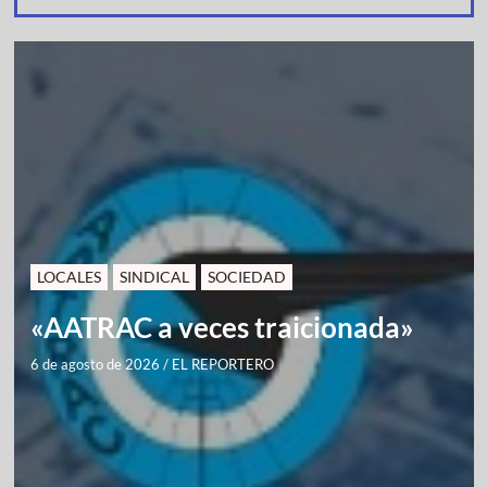
LOCALES
SINDICAL
SOCIEDAD
«AATRAC a veces traicionada»
6 de agosto de 2026
/
EL REPORTERO