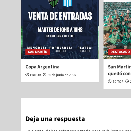
SAN MARTÍN
DESTACADO
Copa Argentina
San Martín
quedó con 
EDITOR
30 de junio de 2025
EDITOR
Deja una respuesta
Lo siento, debes estar
conectado
para publicar un co