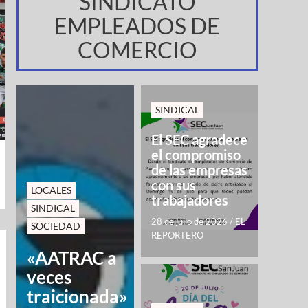
SINDICATO
EMPLEADOS DE
COMERCIO
SINDICAL
El SEC agradece
el compromiso
de las empresas
con sus
LOCALES
trabajadores
SINDICAL
28 de julio de 2026
/
EL
SOCIEDAD
REPORTERO
«AATRAC a
veces
traicionada»