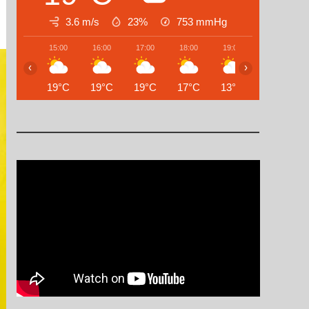
3.6 m/s
23%
753
mmHg
15:00
16:00
17:00
18:00
19:00
20:00
‹
›
19°C
19°C
19°C
17°C
13°C
10°C