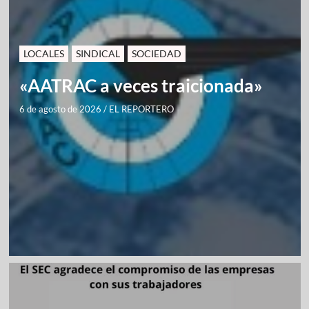
LOCALES
SINDICAL
SOCIEDAD
«AATRAC a veces traicionada»
6 de agosto de 2026
/
EL REPORTERO