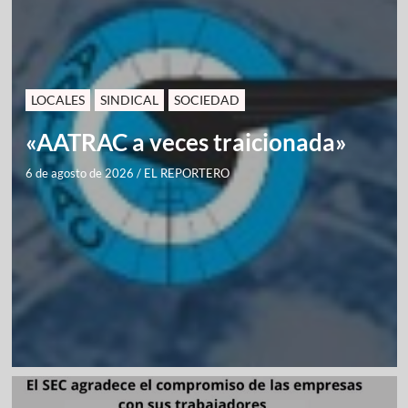
LOCALES
SINDICAL
SOCIEDAD
«AATRAC a veces traicionada»
6 de agosto de 2026
/
EL REPORTERO