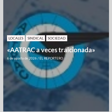
LOCALES
SINDICAL
SOCIEDAD
«AATRAC a veces traicionada»
6 de agosto de 2026
/
EL REPORTERO