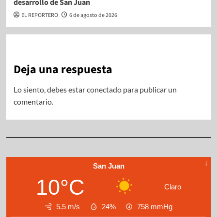
desarrollo de San Juan
EL REPORTERO
6 de agosto de 2026
Deja una respuesta
Lo siento, debes estar
conectado
para publicar un
comentario.
San Juan
10°C
Claro
5.5 m/s
24%
758
mmHg