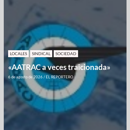
LOCALES
SINDICAL
SOCIEDAD
«AATRAC a veces traicionada»
6 de agosto de 2026
/
EL REPORTERO