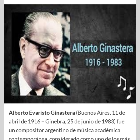
Alberto Evaristo Ginastera
(
Buenos Aires
,
11 de
abril
de
1916
–
Ginebra
,
25 de junio
de
1983
) fue
un
compositor
argentino
de
música académica
contemporánea
, considerado como uno de los más