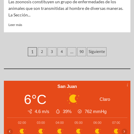
Las zoonosis constituyen un grupo de enfermedades de los
animales que son transmitidas al hombre de diversas maneras.
La Sección...
Leer más
2
3
4
90
Siguiente
1
…
San Juan
6°C
Claro
4.6 m/s
39%
762
mmHg
02:00
03:00
04:00
05:00
06:00
07:00
0
‹
›