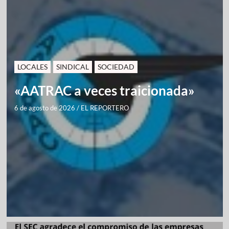
LOCALES
SINDICAL
SOCIEDAD
«AATRAC a veces traicionada»
6 de agosto de 2026
/
EL REPORTERO