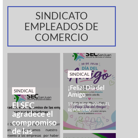
SINDICATO
EMPLEADOS DE
COMERCIO
SINDICAL
¡Feliz! Día del
SINDICAL
Amigo
El SEC
19 de julio de 2026
/
EL
REPORTERO
agradece el
compromiso
de las