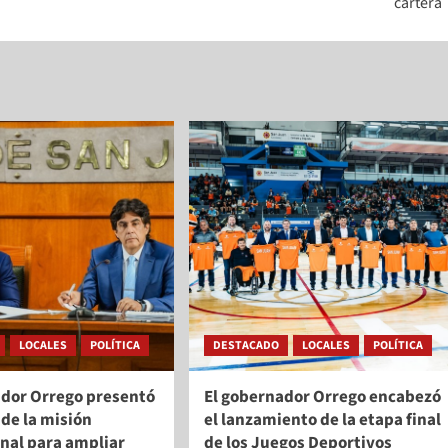
cartera
LOCALES
POLÍTICA
DESTACADO
LOCALES
POLÍTICA
ador Orrego presentó
El gobernador Orrego encabezó
 de la misión
el lanzamiento de la etapa final
nal para ampliar
de los Juegos Deportivos