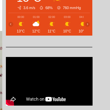
3.6 m/s
68%
760
mmHg
00:00
01:00
02:00
03:00
04:00
05:00
‹
›
13°C
12°C
11°C
10°C
10°C
9°C