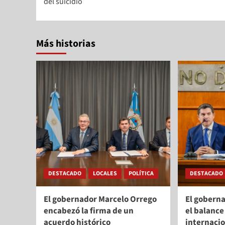
del suicidio
Más historias
DESTACADO
LOCALES
POLÍTICA
DESTACADO
El gobernador Marcelo Orrego
El gobern
encabezó la firma de un
el balance
acuerdo histórico
internacio