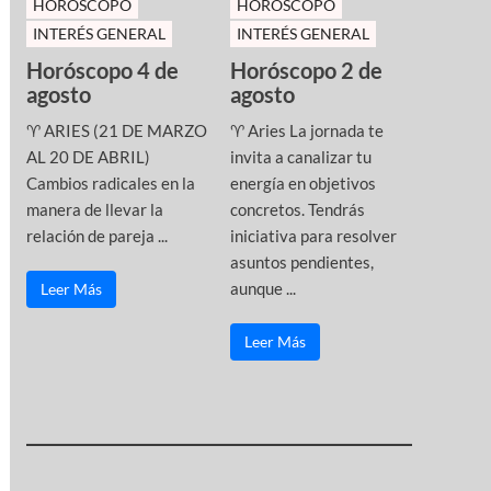
HOROSCOPO
HOROSCOPO
INTERÉS GENERAL
INTERÉS GENERAL
Horóscopo 4 de
Horóscopo 2 de
agosto
agosto
♈ ARIES (21 DE MARZO
♈ Aries La jornada te
AL 20 DE ABRIL)
invita a canalizar tu
Cambios radicales en la
energía en objetivos
manera de llevar la
concretos. Tendrás
relación de pareja ...
iniciativa para resolver
asuntos pendientes,
aunque ...
Leer Más
Leer Más