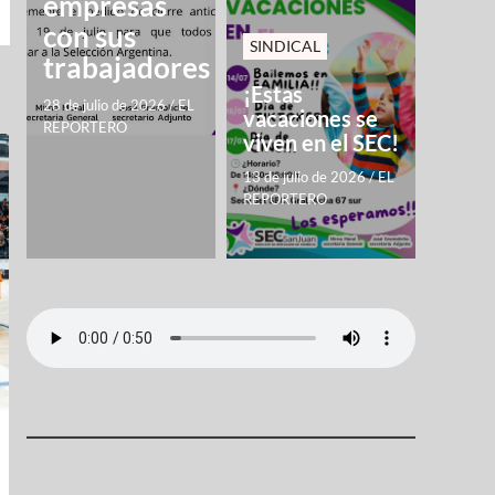
empresas
con sus
SINDICAL
trabajadores
¡Estas
28 de julio de 2026
/
EL
vacaciones se
REPORTERO
viven en el SEC!
13 de julio de 2026
/
EL
REPORTERO