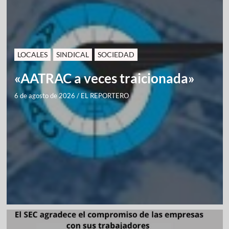
LOCALES
SINDICAL
SOCIEDAD
«AATRAC a veces traicionada»
6 de agosto de 2026
/
EL REPORTERO