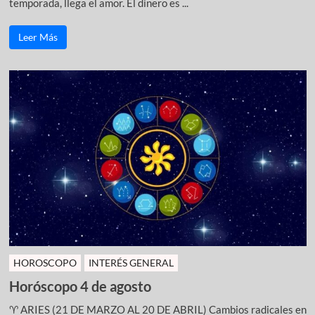
temporada, llega el amor. El dinero es ...
Leer Más
HOROSCOPO
INTERÉS GENERAL
Horóscopo 4 de agosto
♈ ARIES (21 DE MARZO AL 20 DE ABRIL) Cambios radicales en