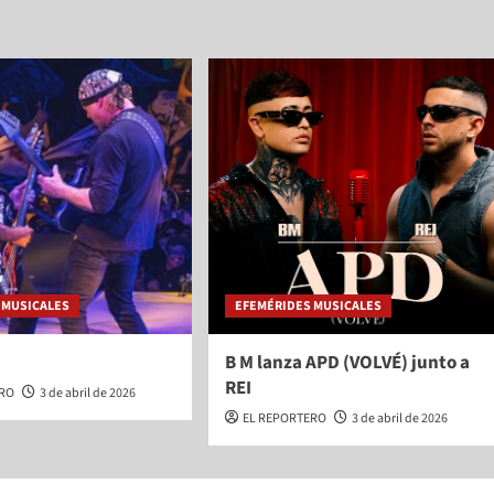
 MUSICALES
EFEMÉRIDES MUSICALES
B M lanza APD (VOLVÉ) junto a
REI
ERO
3 de abril de 2026
EL REPORTERO
3 de abril de 2026