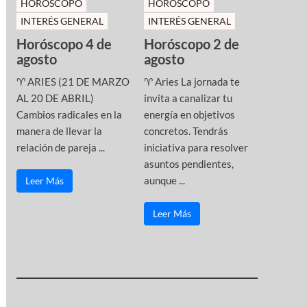
HOROSCOPO
HOROSCOPO
INTERÉS GENERAL
INTERÉS GENERAL
Horóscopo 4 de
Horóscopo 2 de
agosto
agosto
♈ ARIES (21 DE MARZO
♈ Aries La jornada te
AL 20 DE ABRIL)
invita a canalizar tu
Cambios radicales en la
energía en objetivos
manera de llevar la
concretos. Tendrás
relación de pareja ...
iniciativa para resolver
asuntos pendientes,
aunque ...
Leer Más
Leer Más