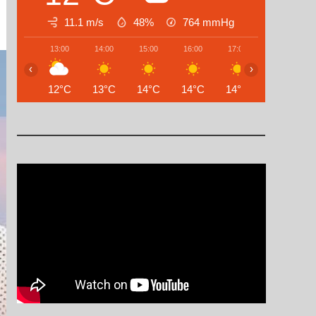
11.1 m/s
48%
764
mmHg
13:00
14:00
15:00
16:00
17:00
18:00
‹
›
12°C
13°C
14°C
14°C
14°C
13°C