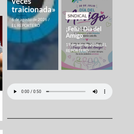
veces
traicionada»
SINDICAL
6 de agosto de 2026
/
EL REPORTERO
¡Feliz! Día del
Amigo
19 de julio de 2026
/
EL
REPORTERO