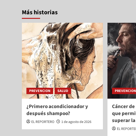
Más historias
PREVENCION
SALUD
PREVENCIO
¿Primero acondicionador y
Cáncer de
después shampoo?
que permi
superar l
EL REPORTERO
1 de agosto de 2026
EL REPORT