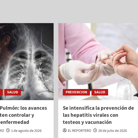
N
SALUD
PREVENCION
SALUD
 Pulmón: los avances
Se intensifica la prevención de
ten controlar y
las hepatitis virales con
a enfermedad
testeos y vacunación
ERO
1 de agosto de 2026
EL REPORTERO
28 de julio de 2026