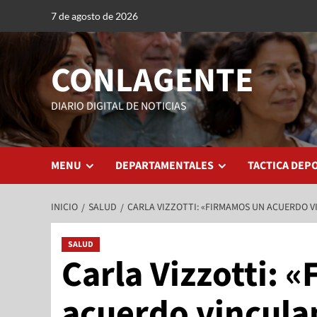
7 de agosto de 2026
CONLAGENTE
DIARIO DIGITAL DE NOTICIAS
MENU
DEPARTAMENTALES
TACTICA DEP
INICIO
SALUD
CARLA VIZZOTTI: «FIRMAMOS UN ACUERDO V
SALUD
Carla Vizzotti: 
acuerdo vinculan