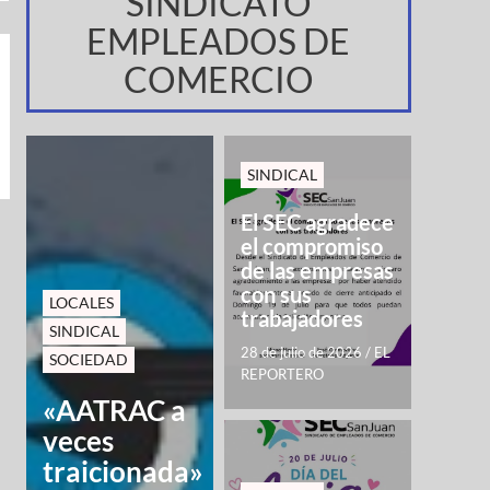
SINDICATO
EMPLEADOS DE
COMERCIO
SINDICAL
El SEC agradece
el compromiso
de las empresas
con sus
LOCALES
trabajadores
SINDICAL
28 de julio de 2026
/
EL
SOCIEDAD
REPORTERO
«AATRAC a
veces
traicionada»