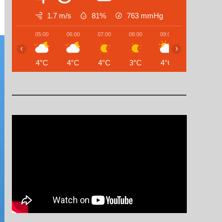
1.7 m/s
81%
763
mmHg
05:00
06:00
07:00
08:00
09:00
10:00
‹
›
4°C
4°C
4°C
3°C
4°C
8°C