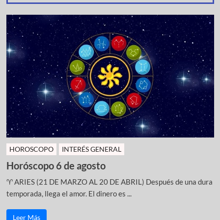
HOROSCOPO
INTERÉS GENERAL
Horóscopo 6 de agosto
♈ ARIES (21 DE MARZO AL 20 DE ABRIL) Después de una dura
temporada, llega el amor. El dinero es ...
Leer Más