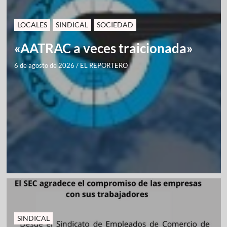
LOCALES
SINDICAL
SOCIEDAD
«AATRAC a veces traicionada»
6 de agosto de 2026
/
EL REPORTERO
SINDICAL