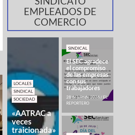
SINDICATO
EMPLEADOS DE
COMERCIO
SINDICAL
El SEC agradece
el compromiso
de las empresas
con sus
LOCALES
trabajadores
SINDICAL
28 de julio de 2026
/
EL
SOCIEDAD
REPORTERO
«AATRAC a
veces
traicionada»