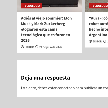
TECNOLOGÍA
TECNOLOGÍ
Adiós al viejo sommier: Elon
“Aura»: có
Musk y Mark Zuckerberg
robot aut
elogiaron esta cama
hecho ínt
tecnológica que es furor en
Argentina
2026
EDITOR
EDITOR
21 de julio de 2026
Deja una respuesta
Lo siento, debes estar
conectado
para publicar un co