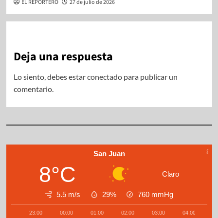
EL REPORTERO
27 de julio de 2026
Deja una respuesta
Lo siento, debes estar
conectado
para publicar un
comentario.
San Juan
8°C
Claro
5.5 m/s
29%
760
mmHg
23:00
00:00
01:00
02:00
03:00
04:00
0