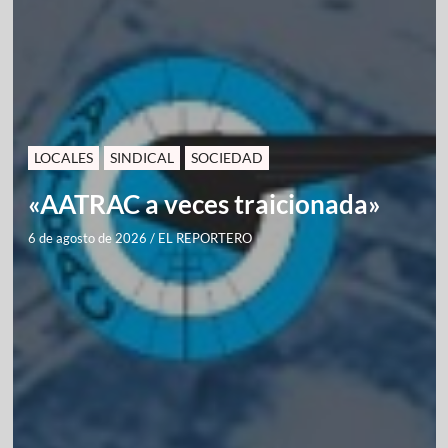
LOCALES
SINDICAL
SOCIEDAD
«AATRAC a veces traicionada»
6 de agosto de 2026
/
EL REPORTERO