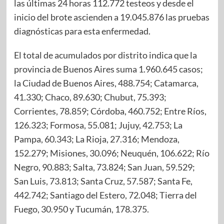
las últimas 24 horas 112.772 testeos y desde el
inicio del brote ascienden a 19.045.876 las pruebas
diagnósticas para esta enfermedad.
El total de acumulados por distrito indica que la
provincia de Buenos Aires suma 1.960.645 casos;
la Ciudad de Buenos Aires, 488.754; Catamarca,
41.330; Chaco, 89.630; Chubut, 75.393;
Corrientes, 78.859; Córdoba, 460.752; Entre Ríos,
126.323; Formosa, 55.081; Jujuy, 42.753; La
Pampa, 60.343; La Rioja, 27.316; Mendoza,
152.279; Misiones, 30.096; Neuquén, 106.622; Río
Negro, 90.883; Salta, 73.824; San Juan, 59.529;
San Luis, 73.813; Santa Cruz, 57.587; Santa Fe,
442.742; Santiago del Estero, 72.048; Tierra del
Fuego, 30.950 y Tucumán, 178.375.