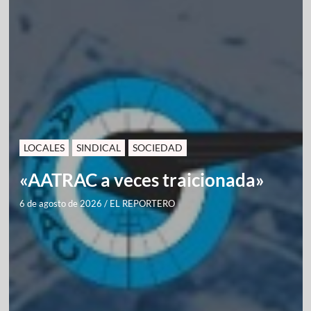
LOCALES
SINDICAL
SOCIEDAD
«AATRAC a veces traicionada»
6 de agosto de 2026
/
EL REPORTERO