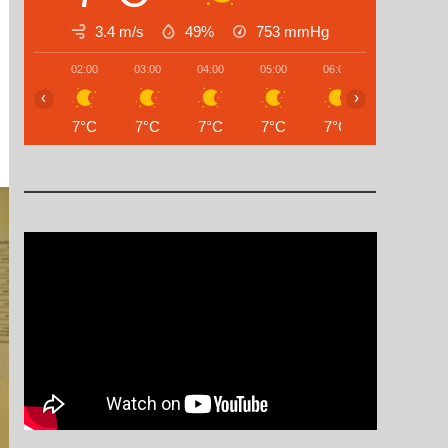
3.4 m/s
49%
753
mmHg
02:00
03:00
04:00
05:00
06:00
07:00
‹
›
7°C
7°C
7°C
7°C
7°C
6°C