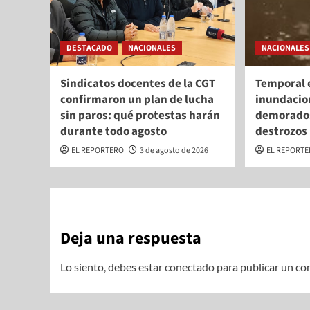
DESTACADO
NACIONALES
NACIONALES
Sindicatos docentes de la CGT
Temporal 
confirmaron un plan de lucha
inundacio
sin paros: qué protestas harán
demorados
durante todo agosto
destrozos
EL REPORTERO
3 de agosto de 2026
EL REPORT
Deja una respuesta
Lo siento, debes estar
conectado
para publicar un co