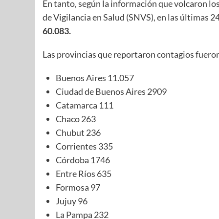
En tanto, según la información que volcaron los
de Vigilancia en Salud (SNVS), en las últimas 2
60.083.
Las provincias que reportaron contagios fuero
Buenos Aires 11.057
Ciudad de Buenos Aires 2909
Catamarca 111
Chaco 263
Chubut 236
Corrientes 335
Córdoba 1746
Entre Ríos 635
Formosa 97
Jujuy 96
La Pampa 232