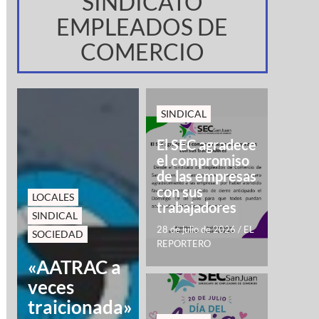
SINDICATO
EMPLEADOS DE
COMERCIO
SINDICAL
El SEC agradece
el compromiso
de las empresas
con sus
LOCALES
trabajadores
SINDICAL
28 de julio de 2026
/
EL
SOCIEDAD
REPORTERO
«AATRAC a
veces
traicionada»