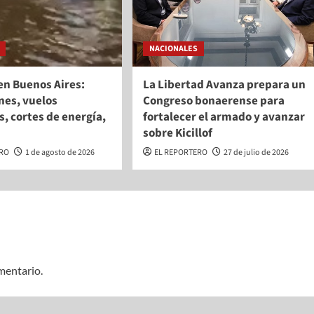
NACIONALES
en Buenos Aires:
La Libertad Avanza prepara un
nes, vuelos
Congreso bonaerense para
, cortes de energía,
fortalecer el armado y avanzar
sobre Kicillof
ERO
1 de agosto de 2026
EL REPORTERO
27 de julio de 2026
mentario.