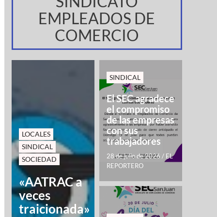
SINDICATO
EMPLEADOS DE
COMERCIO
SINDICAL
El SEC agradece
el compromiso
de las empresas
con sus
LOCALES
trabajadores
SINDICAL
28 de julio de 2026
/
EL
SOCIEDAD
REPORTERO
«AATRAC a
veces
traicionada»