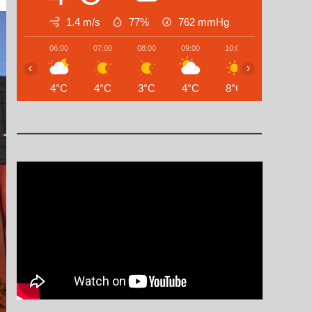
1.4 m/s
77%
762
mmHg
06:00
07:00
08:00
09:00
10:00
11:00
‹
›
4°C
4°C
3°C
4°C
8°C
11°C