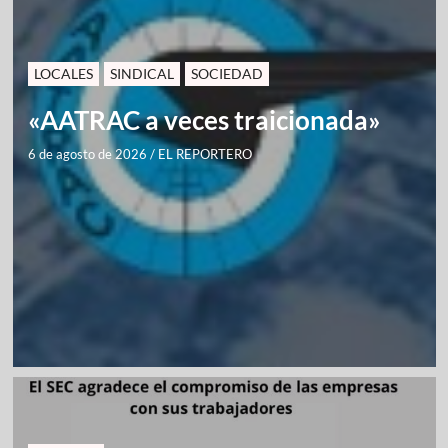
LOCALES
SINDICAL
SOCIEDAD
«AATRAC a veces traicionada»
6 de agosto de 2026
/
EL REPORTERO