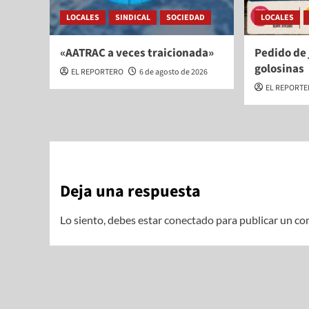
LOCALES
SINDICAL
SOCIEDAD
LOCALES
«AATRAC a veces traicionada»
Pedido de 
golosinas
EL REPORTERO
6 de agosto de 2026
EL REPORT
Deja una respuesta
Lo siento, debes estar
conectado
para publicar un co