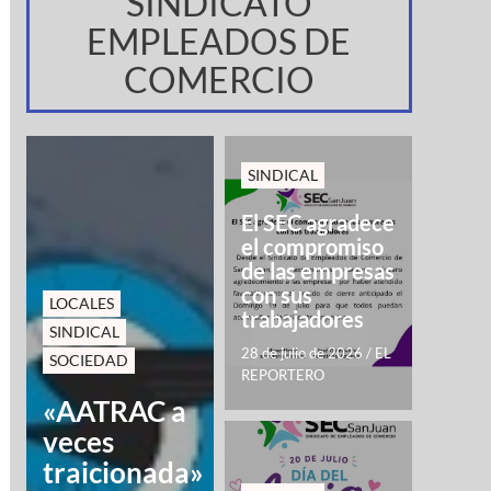
SINDICATO
EMPLEADOS DE
COMERCIO
SINDICAL
El SEC agradece
el compromiso
de las empresas
con sus
LOCALES
trabajadores
SINDICAL
28 de julio de 2026
/
EL
SOCIEDAD
REPORTERO
«AATRAC a
veces
traicionada»