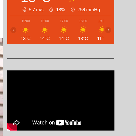
5.7 m/s
18%
759
mmHg
15:00
16:00
17:00
18:00
19:00
20:00
‹
›
13°C
14°C
14°C
13°C
11°C
9°C