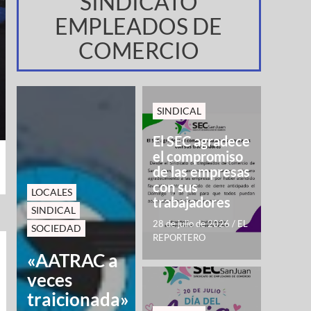
SINDICATO
EMPLEADOS DE
COMERCIO
SINDICAL
El SEC agradece
el compromiso
de las empresas
con sus
LOCALES
trabajadores
SINDICAL
28 de julio de 2026
/
EL
SOCIEDAD
REPORTERO
«AATRAC a
veces
traicionada»