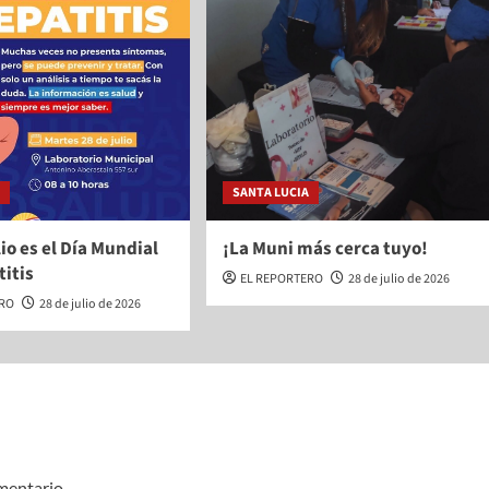
A
SANTA LUCIA
lio es el Día Mundial
¡La Muni más cerca tuyo!
titis
EL REPORTERO
28 de julio de 2026
ERO
28 de julio de 2026
mentario.