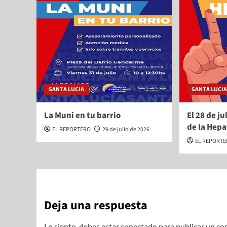
SANTA LUCIA
SANTA LUCI
La Muni en tu barrio
El 28 de ju
de la Hepa
EL REPORTERO
29 de julio de 2026
EL REPORT
Deja una respuesta
Lo siento, debes estar
conectado
para publicar un co