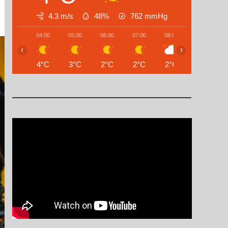
4.3 m/s
48%
762
mmHg
04:00
05:00
06:00
07:00
08:00
09:00
‹
›
4°C
3°C
2°C
2°C
2°C
3°C