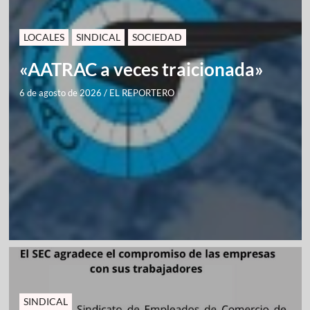
LOCALES
SINDICAL
SOCIEDAD
«AATRAC a veces traicionada»
6 de agosto de 2026
/
EL REPORTERO
SINDICAL