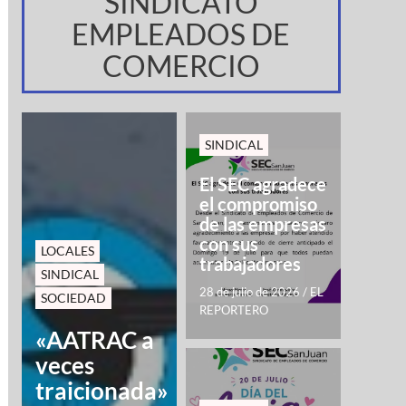
SINDICATO
EMPLEADOS DE
COMERCIO
SINDICAL
El SEC agradece
el compromiso
de las empresas
con sus
LOCALES
trabajadores
SINDICAL
28 de julio de 2026
/
EL
SOCIEDAD
REPORTERO
«AATRAC a
veces
traicionada»