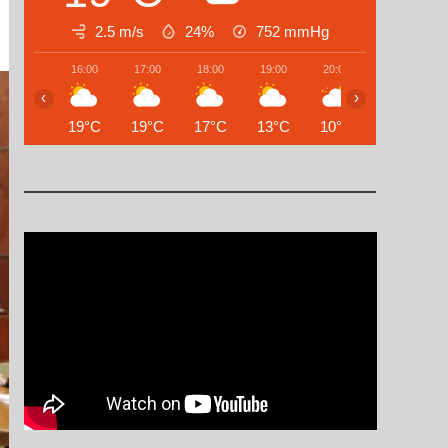
2.5 m/s
24%
752
mmHg
16:00
17:00
18:00
19:00
20:00
21:00
‹
›
19°C
19°C
17°C
13°C
10°C
8°C