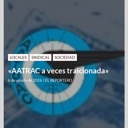
LOCALES
SINDICAL
SOCIEDAD
«AATRAC a veces traicionada»
6 de agosto de 2026
/
EL REPORTERO