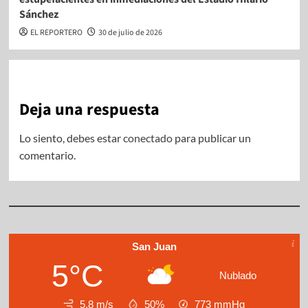
Sánchez
EL REPORTERO
30 de julio de 2026
Deja una respuesta
Lo siento, debes estar
conectado
para publicar un
comentario.
San Juan
5°C
Nublado
5.8 m/s
50%
773
mmHg