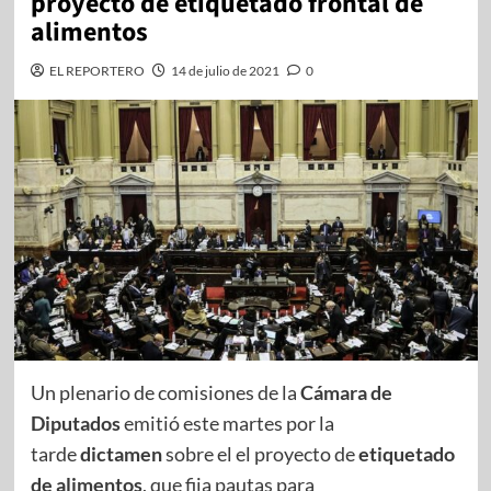
proyecto de etiquetado frontal de
alimentos
EL REPORTERO
14 de julio de 2021
0
Un plenario de comisiones de la
Cámara de
Diputados
emitió este martes por la
tarde
dictamen
sobre el el proyecto de
etiquetado
de alimentos
, que fija pautas para