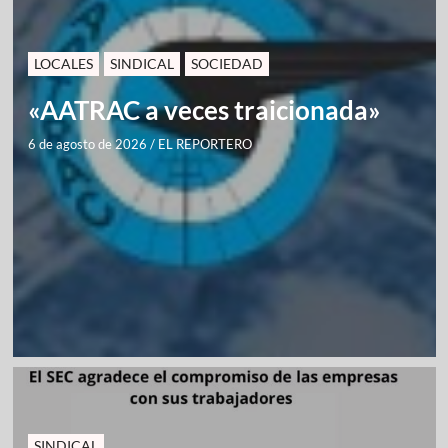
LOCALES
SINDICAL
SOCIEDAD
«AATRAC a veces traicionada»
6 de agosto de 2026
/
EL REPORTERO
SINDICAL