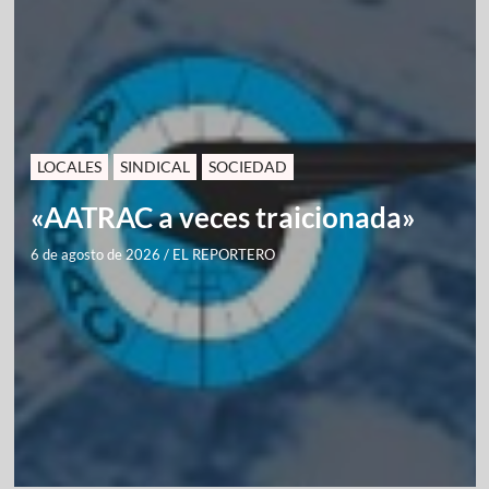
LOCALES
SINDICAL
SOCIEDAD
«AATRAC a veces traicionada»
6 de agosto de 2026
/
EL REPORTERO