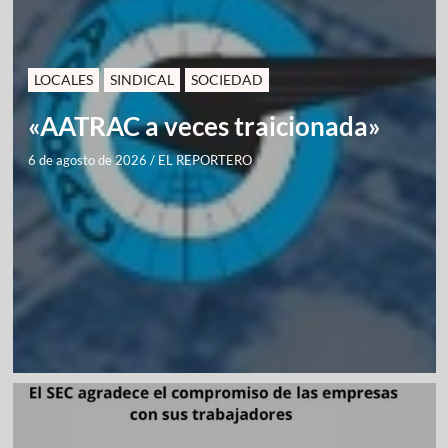
LOCALES
SINDICAL
SOCIEDAD
«AATRAC a veces traicionada»
6 de agosto de 2026
/
EL REPORTERO