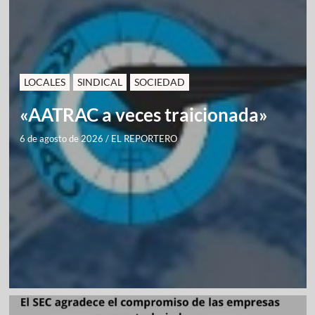
LOCALES
SINDICAL
SOCIEDAD
«AATRAC a veces traicionada»
6 de agosto de 2026
/
EL REPORTERO