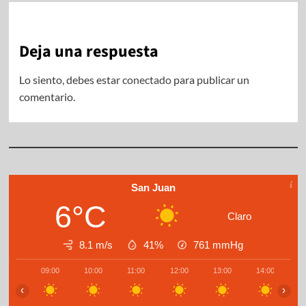
Deja una respuesta
Lo siento, debes estar
conectado
para publicar un
comentario.
San Juan
6°C
Claro
8.1 m/s
41%
761
mmHg
09:00
10:00
11:00
12:00
13:00
14:00
1
‹
›