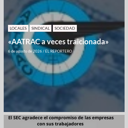
LOCALES
SINDICAL
SOCIEDAD
«AATRAC a veces traicionada»
6 de agosto de 2026
/
EL REPORTERO