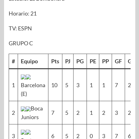
Horario: 21
TV: ESPN
GRUPO C
#
Equipo
Pts
PJ
PG
PE
PP
GF
GC
1
Barcelona
10
5
3
1
1
7
2
(E)
Boca
2
7
5
2
1
2
3
2
Juniors
3
6
5
2
0
3
7
6