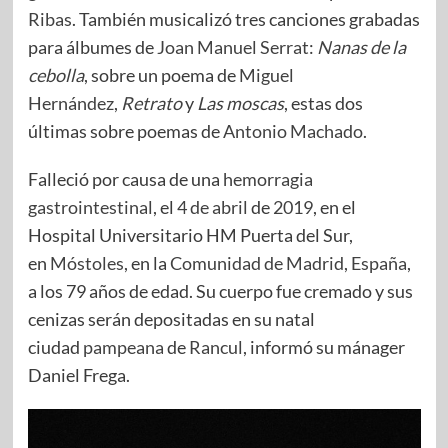
Ribas
. También musicalizó tres canciones grabadas
para álbumes de
Joan Manuel Serrat
:
Nanas de la
cebolla
, sobre un poema de
Miguel
Hernández
,
Retrato
y
Las moscas
, estas dos
últimas sobre poemas de
Antonio Machado
.
Falleció por causa de una
hemorragia
gastrointestinal
, el
4 de abril
de
2019
, en el
Hospital Universitario HM Puerta del Sur,
en
Móstoles
, en la
Comunidad de Madrid
,
España
,
a los 79 años de edad. Su cuerpo fue cremado y sus
cenizas serán depositadas en su natal
ciudad
pampeana
de
Rancul
, informó su mánager
Daniel Frega.​