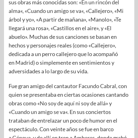
sus obras más conocidas son: «
En un rincón del
alma
«, «
Cuando un amigo se va
«, «Callejero», «Mi
árbol y yo», «A partir de mañana», «Manolo», «Te
llegará una rosa», «Castillos en el aire», y «El
abuelo». Muchas de sus canciones se basan en
hechos y personajes reales (como «Callejero»,
dedicada a un perro callejero que lo acompañó
en
Madrid
) o simplemente en sentimientos y
adversidades a lo largo de su vida.
Fue gran amigo del cantautor
Facundo Cabral
, con
quien se presentaba en ciertas ocasiones cantando
obras como «
No soy de aquí ni soy de allá
» y
«
Cuando un amigo se va
«. En sus conciertos
trataban de entrelazar un poco de humor en el
espectáculo. Con veinte años se fue en barco
a
Génova
, y de allí en tren a
Amberes
, donde grabó