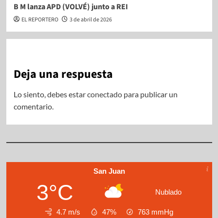
B M lanza APD (VOLVÉ) junto a REI
EL REPORTERO
3 de abril de 2026
Deja una respuesta
Lo siento, debes estar
conectado
para publicar un
comentario.
San Juan
3°C
Nublado
4.7 m/s
47%
763
mmHg