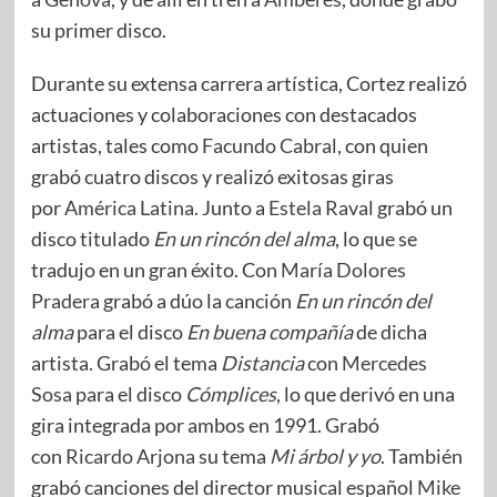
su primer disco.
Durante su extensa carrera artística, Cortez realizó
actuaciones y colaboraciones con destacados
artistas, tales como
Facundo Cabral
, con quien
grabó cuatro discos y realizó exitosas giras
por
América Latina
. Junto a
Estela Raval
grabó un
disco titulado
En un rincón del alma
, lo que se
tradujo en un gran éxito. Con
María Dolores
Pradera
grabó a dúo la canción
En un rincón del
alma
para el disco
En buena compañía
de dicha
artista. Grabó el tema
Distancia
con
Mercedes
Sosa
para el disco
Cómplices
, lo que derivó en una
gira integrada por ambos en 1991. Grabó
con
Ricardo Arjona
su tema
Mi árbol y yo
. También
grabó canciones del director musical español
Mike