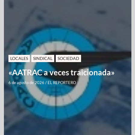
LOCALES
SINDICAL
SOCIEDAD
«AATRAC a veces traicionada»
6 de agosto de 2026
/
EL REPORTERO