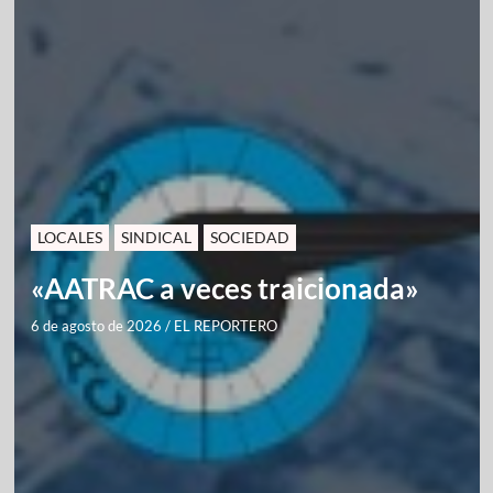
LOCALES
SINDICAL
SOCIEDAD
«AATRAC a veces traicionada»
6 de agosto de 2026
/
EL REPORTERO