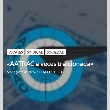
LOCALES
SINDICAL
SOCIEDAD
«AATRAC a veces traicionada»
6 de agosto de 2026
/
EL REPORTERO