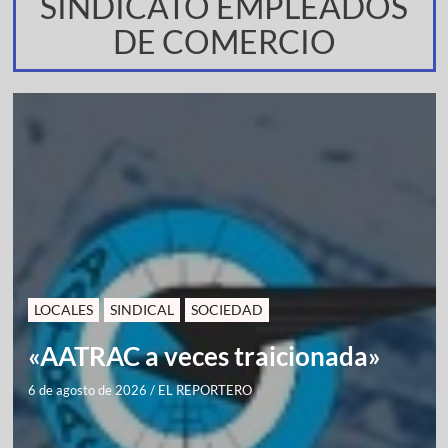
SINDICATO EMPLEADOS
DE COMERCIO
LOCALES
SINDICAL
SOCIEDAD
«AATRAC a veces traicionada»
6 de agosto de 2026
/
EL REPORTERO