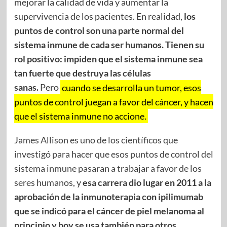
mejorar la calidad de vida y aumentar la
supervivencia de los pacientes. En realidad,
los
puntos de control son una parte normal del
sistema inmune de cada ser humanos. Tienen su
rol positivo: impiden que el sistema inmune sea
tan fuerte que destruya las células
sanas.
Pero
cuando se desarrolla un tumor, esos
puntos de control juegan a favor del cáncer, y hacen
que el sistema inmune no accione.
James Allison es uno de los científicos que
investigó para hacer que esos puntos de control del
sistema inmune pasaran a trabajar a favor de los
seres humanos,
y
esa carrera dio lugar en 2011 a la
aprobación de la inmunoterapia con ipilimumab
que se indicó para el cáncer de piel melanoma al
principio y hoy se usa también para otros