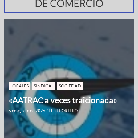
DE COMERCIO
LOCALES
SINDICAL
SOCIEDAD
«AATRAC a veces traicionada»
6 de agosto de 2026
/
EL REPORTERO