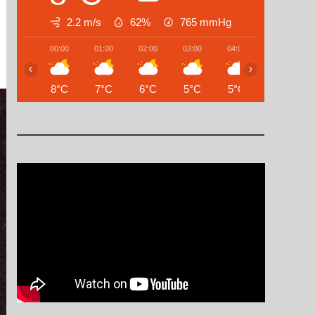
2.2 m/s
62%
765
mmHg
00:00
01:00
02:00
03:00
04:00
05:00
‹
›
8°C
7°C
6°C
5°C
5°C
5°C