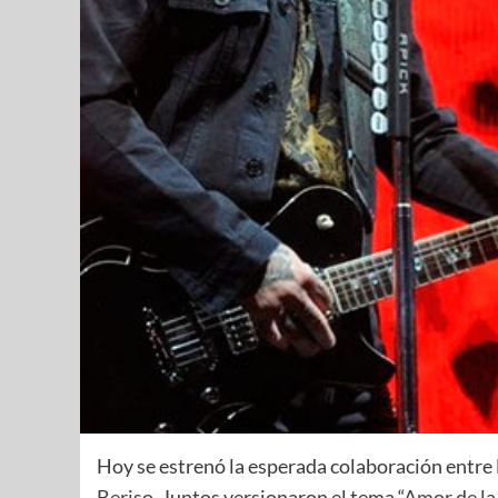
Hoy se estrenó la esperada colaboración entre l
Beriso
. Juntos versionaron el tema “
Amor de la