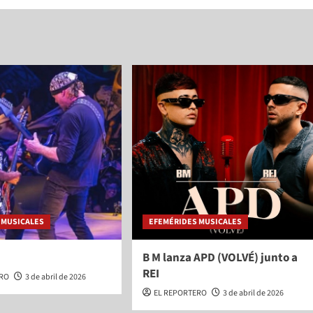
 MUSICALES
EFEMÉRIDES MUSICALES
B M lanza APD (VOLVÉ) junto a
REI
ERO
3 de abril de 2026
EL REPORTERO
3 de abril de 2026