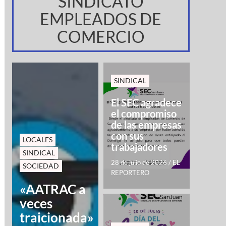
SINDICATO
EMPLEADOS DE
COMERCIO
SINDICAL
El SEC agradece
el compromiso
de las empresas
con sus
LOCALES
trabajadores
SINDICAL
28 de julio de 2026
/
EL
SOCIEDAD
REPORTERO
«AATRAC a
veces
traicionada»